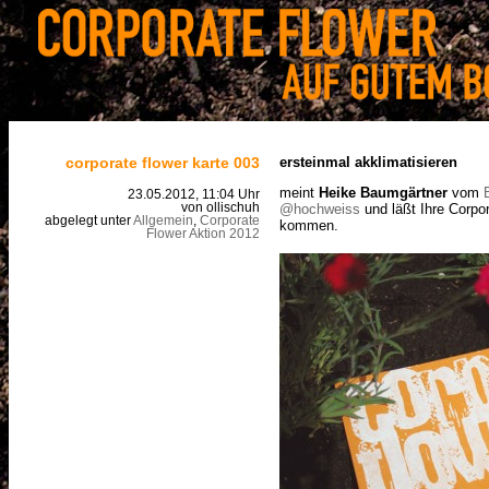
corporate flower karte 003
ersteinmal akklimatisieren
meint
Heike Baumgärtner
vom
23.05.2012, 11:04 Uhr
@hochweiss
und läßt Ihre Corpo
von ollischuh
abgelegt unter
Allgemein
,
Corporate
kommen.
Flower Aktion 2012