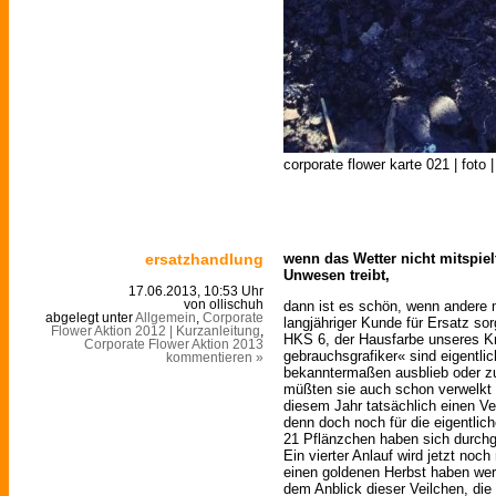
corporate flower karte 021 | foto |
ersatzhandlung
wenn das Wetter nicht mitspiel
Unwesen treibt,
17.06.2013, 10:53 Uhr
dann ist es schön, wenn andere 
von ollischuh
abgelegt unter
Allgemein
,
Corporate
langjähriger Kunde für Ersatz so
Flower Aktion 2012 | Kurzanleitung
,
HKS 6, der Hausfarbe unseres K
Corporate Flower Aktion 2013
gebrauchsgrafiker« sind eigentlic
kommentieren »
bekanntermaßen ausblieb oder zum
müßten sie auch schon verwelkt s
diesem Jahr tatsächlich einen Ve
denn doch noch für die eigentlic
21 Pflänzchen haben sich durch
Ein vierter Anlauf wird jetzt noc
einen goldenen Herbst haben werd
dem Anblick dieser Veilchen, die 