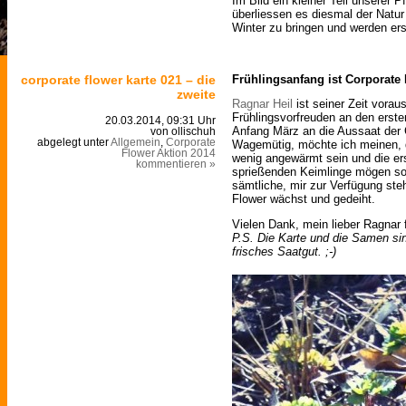
Im Bild ein kleiner Teil unserer 
überliessen es diesmal der Natu
Winter zu bringen und werden erst
corporate flower karte 021 – die
Frühlingsanfang ist Corporate 
zweite
Ragnar Heil
ist seiner Zeit vorau
Frühlingsvorfreuden an den erste
20.03.2014, 09:31 Uhr
Anfang März an die Aussaat der 
von ollischuh
abgelegt unter
Allgemein
,
Corporate
Wagemütig, möchte ich meinen, d
Flower Aktion 2014
wenig angewärmt sein und die er
kommentieren »
sprießenden Keimlinge mögen so 
sämtliche, mir zur Verfügung st
Flower wächst und gedeiht.
Vielen Dank, mein lieber Ragnar 
P.S. Die Karte und die Samen sin
frisches Saatgut. ;-)