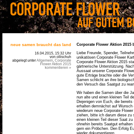
neue samen braucht das land
Corporate Flower Aktion 2015 b
Liebe Freunde, Spender, Teilnehm
16.04.2015, 15:32 Uhr
unikatösen Corporate Flower Karte
von ollischuh
abgelegt unter
Allgemein
,
Corporate
Corporate Flower Aktion 2015 sta
Flower Aktion 2015
gärtnerische Unterstützung. Nac
kommentieren »
Aussaat unserer Corporate Flowe
gute Erträge brachte oder die Ver
Samen schlicht an ihre biologisch
den Versuch das Saatgut zu reani
Wir haben die Samen über die J
nun alte und einen kleinen Teil d
Diejenigen von Euch, die bereits
erhalten demnächst auf Wunsch d
wiederum neue Corporate Flower
ziehen, bitte ich darum diese z
einen kleinen Teil dieser Saat zu
ohnehin bereits Saatgut erhalten
gern ein Pröbchen. Den Erfolg Eu
wieder dokumentieren.