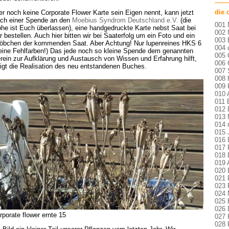
die 
r noch keine Corporate Flower Karte sein Eigen nennt, kann jetzt
ch einer Spende an den
Moebius Syndrom Deutschland e.V.
(die
001 
he ist Euch überlassen), eine handgedruckte Karte nebst Saat bei
002 
r bestellen. Auch hier bitten wir bei Saaterfolg um ein Foto und ein
003
öbchen der kommenden Saat. Aber Achtung! Nur lupenreines HKS 6
004 
eine Fehlfarben!) Das jede noch so kleine Spende dem genannten
005 
rein zur Aufklärung und Austausch von Wissen und Erfahrung hilft,
006 
igt die Realisation des neu entstandenen Buches.
007
008 
009 
010 
011 
012
013 
014 
015 
016 
017 
018 
019 
020 
021 
023 
024 
025 
026
rporate flower ernte 15
027 
028 