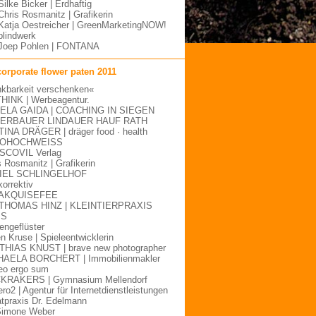
Silke Bicker | Erdhaftig
Chris Rosmanitz | Grafikerin
Katja Oestreicher | GreenMarketingNOW!
blindwerk
Joep Pohlen | FONTANA
corporate flower paten 2011
kbarkeit verschenken«
HINK | Werbeagentur.
ELA GAIDA | COACHING IN SIEGEN
ERBAUER LINDAUER HAUF RATH
INA DRÄGER | dräger food · health
OHOCHWEISS
SCOVIL Verlag
s Rosmanitz | Grafikerin
IEL SCHLINGELHOF
korrektiv
 AKQUISEFEE
 THOMAS HINZ | KLEINTIERPRAXIS
BS
engeflüster
n Kruse | Spieleentwicklerin
HIAS KNUST | brave new photographer
HAELA BORCHERT | Immobilienmakler
o ergo sum
KRAKERS | Gymnasium Mellendorf
ro2 | Agentur für Internetdienstleistungen
atpraxis Dr. Edelmann
Simone Weber