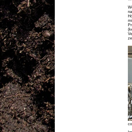
We
na
Hö
mi
Pr
(k
Ve
ze
co