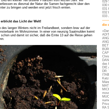
 Bild ein kleiner Teil unserer Pflanzen vom letzten Jahr. Wir
029 
erliessen es diesmal der Natur die Samen fachgerecht über den
030 
nter zu bringen und werden erst jetzt frisch ernten.
031 
032 
033 
erblickt das Licht der Welt!
die 
 des langen Winters nicht im Freilandbeet, sondern brav auf der
»Dan
nsterbank im Wohnzimmer. In einer von neunzig Saatmulden keimt
AD!T
 schon und damit ist sicher, daß die Ernte 13 auf die Reise gehen
ANG
nn.
ANG
BETT
BÜR
CAP
Chri
DAN
das 
DIE
DR.
ITA
Katz
Máre
MATT
MIC
move
MUC
nume
Priv
RA 