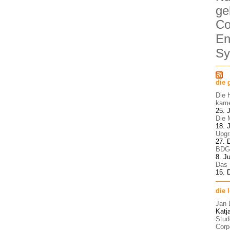
ge
Co
En
Sy
die 
Die 
kam
25. 
Die 
18. 
Upgr
27. 
BDG 
8. Ju
Das 
15. 
die 
Jan 
Katj
Stud
Corp