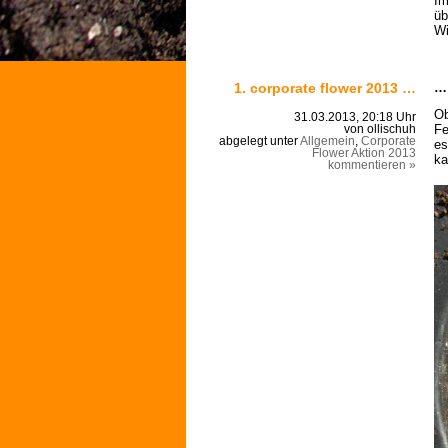
Im
üb
Wi
1. corporate flower 2013 …
… 
Ob
31.03.2013, 20:18 Uhr
Fe
von ollischuh
abgelegt unter
Allgemein
,
Corporate
es
Flower Aktion 2013
ka
kommentieren »