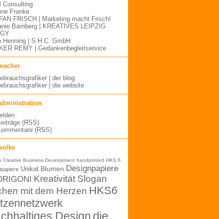
Consulting
ne Franke
AN FRISCH | Marketing macht Frisch!
anie Bamberg | KREATIVES LEIPZIG
GGY
 Henning | S.H.C. GmbH
ER REMY | Gedankenbegleitservice
macher
gebrauchsgrafiker | der blog
gebrauchsgrafiker | die website
administration
elden
Beiträge (RSS)
Kommentare (RSS)
wolke
Creative Business Development
handprinted
HKS 6
n
Designpapiere
Blumen
Unikat
tpapiere
Kreativität
Slogan
DRIGONI
HKS6
chen mit dem Herzen
tzennetzwerk
chhaltiges Design
die