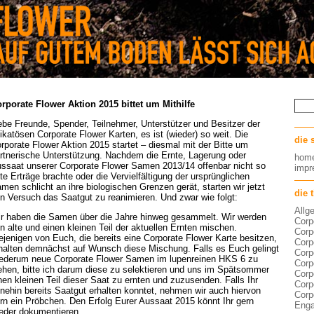
rporate Flower Aktion 2015 bittet um Mithilfe
ebe Freunde, Spender, Teilnehmer, Unterstützer und Besitzer der
ikatösen Corporate Flower Karten, es ist (wieder) so weit. Die
die 
rporate Flower Aktion 2015 startet – diesmal mit der Bitte um
rtnerische Unterstützung. Nachdem die Ernte, Lagerung oder
hom
ssaat unserer Corporate Flower Samen 2013/14 offenbar nicht so
imp
te Erträge brachte oder die Vervielfältigung der ursprünglichen
men schlicht an ihre biologischen Grenzen gerät, starten wir jetzt
die 
n Versuch das Saatgut zu reanimieren. Und zwar wie folgt:
Allg
r haben die Samen über die Jahre hinweg gesammelt. Wir werden
Corp
n alte und einen kleinen Teil der aktuellen Ernten mischen.
Corp
ejenigen von Euch, die bereits eine Corporate Flower Karte besitzen,
Corp
halten demnächst auf Wunsch diese Mischung. Falls es Euch gelingt
Corp
ederum neue Corporate Flower Samen im lupenreinen HKS 6 zu
Corp
ehen, bitte ich darum diese zu selektieren und uns im Spätsommer
Corp
nen kleinen Teil dieser Saat zu ernten und zuzusenden. Falls Ihr
Corp
nehin bereits Saatgut erhalten konntet, nehmen wir auch hiervon
Corp
rn ein Pröbchen. Den Erfolg Eurer Aussaat 2015 könnt Ihr gern
Eng
eder dokumentieren.