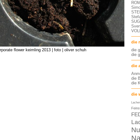
ROM 
Simo
STEF
Stef
SU
Sven
VOLK
die 
die 
rporate flower keimling 2013 | foto | oliver schuh
die 
die 
Anm
die 
die 
die 
Lache
Feins
FE
La
Nu
Na