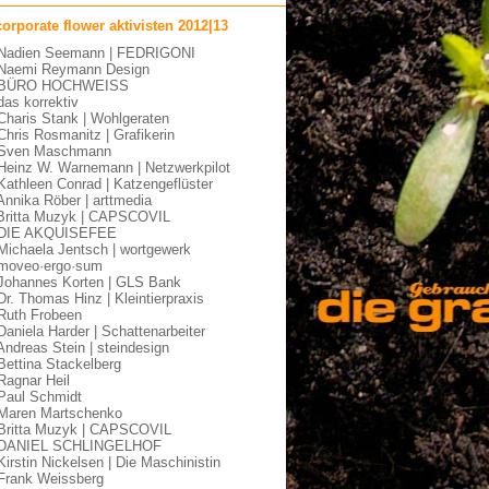
corporate flower aktivisten 2012|13
Nadien Seemann | FEDRIGONI
Naemi Reymann Design
 BÜRO HOCHWEISS
das korrektiv
Charis Stank | Wohlgeraten
Chris Rosmanitz | Grafikerin
 Sven Maschmann
Heinz W. Warnemann | Netzwerkpilot
Kathleen Conrad | Katzengeflüster
Annika Röber | arttmedia
Britta Muzyk | CAPSCOVIL
 DIE AKQUISEFEE
Michaela Jentsch | wortgewerk
moveo·ergo·sum
Johannes Korten | GLS Bank
Dr. Thomas Hinz | Kleintierpraxis
Ruth Frobeen
Daniela Harder | Schattenarbeiter
Andreas Stein | steindesign
Bettina Stackelberg
Ragnar Heil
Paul Schmidt
Maren Martschenko
Britta Muzyk | CAPSCOVIL
 DANIEL SCHLINGELHOF
Kirstin Nickelsen | Die Maschinistin
Frank Weissberg