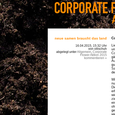
neue samen braucht das land
Co
Li
16.04.2015, 15:32 Uhr
un
von ollischuh
abgelegt unter
Allgemein
,
Corporate
Co
Flower Aktion 2015
gä
kommentieren »
Au
gu
Sa
de
Wi
nu
Di
er
wi
zi
ei
oh
ge
wi