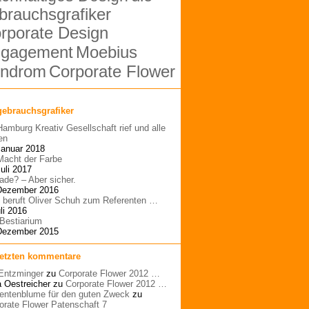
brauchsgrafiker
rporate Design
Moebius
gagement
ndrom
Corporate Flower
gebrauchsgrafiker
Hamburg Kreativ Gesellschaft rief und alle
en
Januar 2018
Macht der Farbe
Juli 2017
ade? – Aber sicher.
Dezember 2016
beruft Oliver Schuh zum Referenten …
li 2016
Bestiarium
Dezember 2015
letzten kommentare
Entzminger
zu
Corporate Flower 2012 …
a Oestreicher
zu
Corporate Flower 2012 …
entenblume für den guten Zweck
zu
orate Flower Patenschaft 7