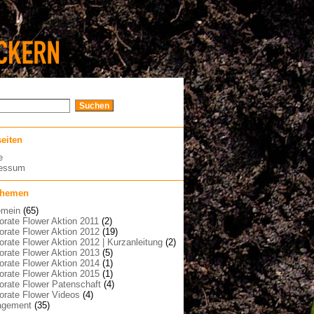
seiten
e
ressum
themen
emein
(65)
orate Flower Aktion 2011
(2)
orate Flower Aktion 2012
(19)
orate Flower Aktion 2012 | Kurzanleitung
(2)
orate Flower Aktion 2013
(5)
orate Flower Aktion 2014
(1)
orate Flower Aktion 2015
(1)
orate Flower Patenschaft
(4)
orate Flower Videos
(4)
agement
(35)